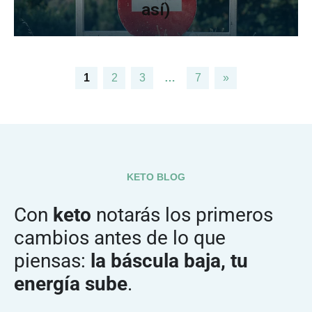
así)
1
2
3
…
7
»
KETO BLOG
Con
keto
notarás los primeros
cambios antes de lo que
piensas:
la báscula baja, tu
energía sube
.