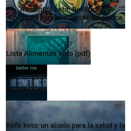
Alimentos keto: Beneficios y
opciones para una dieta cetogénica
keto basics
Lista Alimentos Keto (pdf)
better me
Mi Blog Keto
keto lifestyle
Kefir keto: un aliado para la salud y la