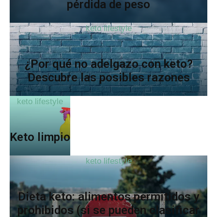
pérdida de peso
keto lifestyle
¿Por qué no adelgazo con keto?
Descubre las posibles razones
keto lifestyle
Keto limpio
keto lifestyle
Dieta keto: alimentos permitidos y
prohibidos (si se pueden clasificar