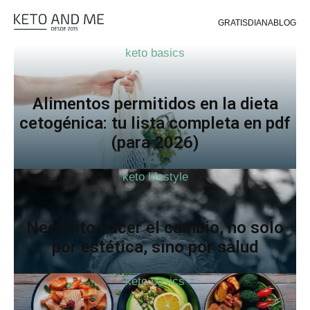
GRATIS
DIANA
BLOG
keto basics
Alimentos permitidos en la dieta
cetogénica: tu lista completa en pdf
(para 2026)
keto lifestyle
Necesito hacer el cambio, no solo
por estética, sino por salud
keto basics